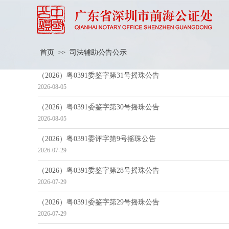
首页
司法辅助公告公示
>>
（2026）粤0391委鉴字第31号摇珠公告
2026-08-05
（2026）粤0391委鉴字第30号摇珠公告
2026-08-05
（2026）粤0391委评字第9号摇珠公告
2026-07-29
（2026）粤0391委鉴字第28号摇珠公告
2026-07-29
（2026）粤0391委鉴字第29号摇珠公告
2026-07-29