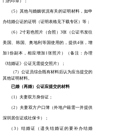
门的印章）；
（5）其他与婚姻状况有关的证明材料，如申
办结婚公证的证明（证明表格见下载专区）等；
（6）2寸彩色照片（合照）3张（公
证书发往
美国、
韩国
、奥地利
等国
使用的，
提供4张，
增
加
1
份副本，相应增加
1
张照片
）（备注：办理
《结婚证》公证无需提交照片）；
（7）公证员综合既有材料后认为应当提交的
其他证明材料。
已婚（再婚）公证应提交的材料
（1）夫妻双方身份证；
（2）夫妻双方户口簿
（外地户籍需一并提供
深圳居住证或社保卡）
；
（3）结婚证（遗失结婚证的要补办结婚