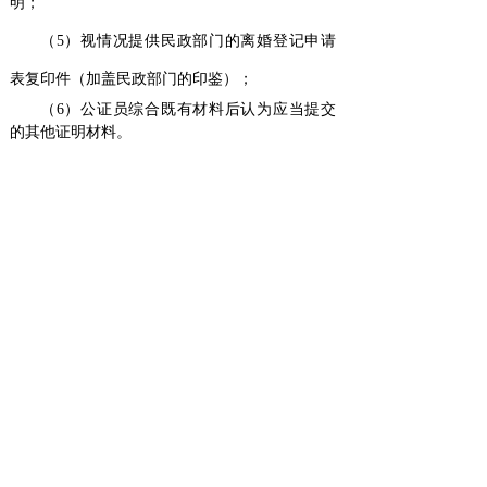
明；
（5）视情况提供民政部门的离婚登记申请
表复印件（加盖民政部门的印鉴）；
（6）公证员综合既有材料后认为应当提交
的其他证明材料。
备注
：1、
所需提交的资料如无特别注明均
为原件，并提供复印件；2、如所提供的证明材
料需要核实，需待核实属实后签发公证书。
分享到:
上一篇：
学历/学位/义务教育......
下一篇：
成绩单公证
地点