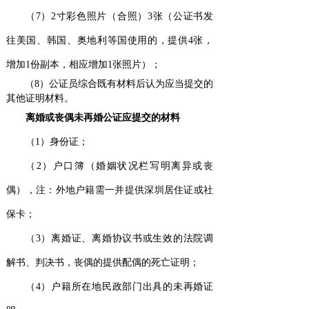
（7）2寸彩色照片（合照）3张（公
证书发
往美国、
韩国
、奥地利
等国
使用的，
提供4张，
增加
1
份副本，相应增加
1
张照片
）；
（8）公证员综合既有材料后认为应当提交的
其他证明材料。
离婚或丧偶未再婚公证应提交的材料
（1）身份证；
（2）户口簿（婚姻状况栏写明离异或丧
偶），注：
外地户籍需一并提供深圳居住证或社
保卡
；
（3）离婚证、离婚协议书或生效的法院调
解书、判决书，丧偶的提供配偶的死亡证明；
（4）户籍所在地民政部门出具的未再婚证