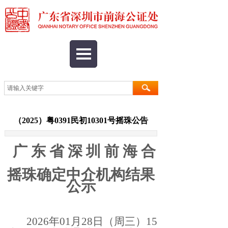
（2025）粤0391民初10301号摇珠公告
广
东
省
深
圳
前
海
合
作
摇珠确定中介机构结果
公示
2026年
01
月28
日（周三）15