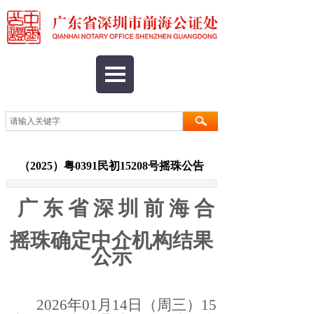
（2025）粤0391民初15208号摇珠公告
广
东
省
深
圳
前
海
合
作
摇珠确定中介机构结果
公示
2026年
01
月14
日（周三）15