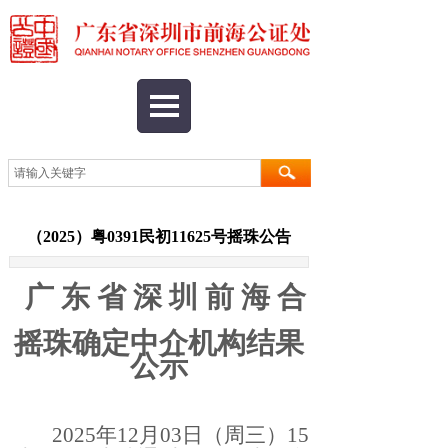
（2025）粤0391民初11625号摇珠公告
广
东
省
深
圳
前
海
合
作
摇珠确定中介机构结果
公示
2025年
12
月03
日（周三）15