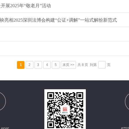
展2025年“敬老月”活动
亮相2025深圳法博会构建“公证+调解”一站式解纷新范式
1
2
3
4
5
末页 >>
共
8
页
到第
页
0755